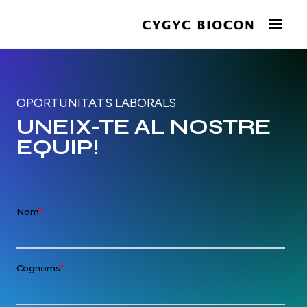
Empresa
OPORTUNITATS LABORALS
UNEIX-TE
AL
NOSTRE
Marques
EQUIP!
Innovació
Responsabilitat
Actualitat
Contacte
CA
EN